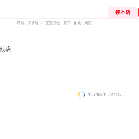
奶粉
尿裤湿巾
宝宝驱蚊
童车
辅食
奶瓶
l旗舰店
所有宝贝
婴儿礼盒
斗篷
睡袋
抱被
努力加载中，请稍后...