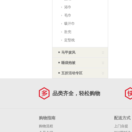
浴巾
毛巾
吸汗巾
肚兜
定型枕
马甲披风
睡袋抱被
五折活动专区
品类齐全，轻松购物
购物指南
配送方式
购物流程
上门自提