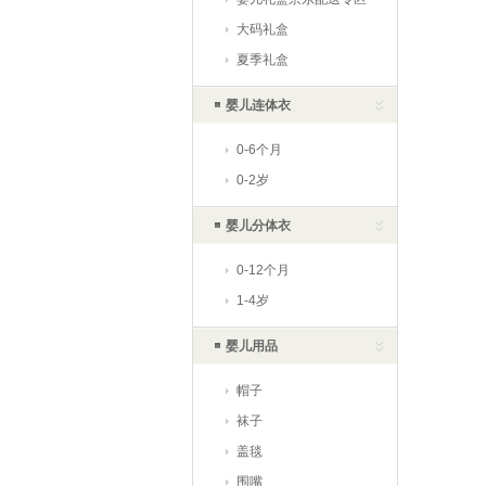
大码礼盒
夏季礼盒
婴儿连体衣
0-6个月
0-2岁
婴儿分体衣
0-12个月
1-4岁
婴儿用品
帽子
袜子
盖毯
围嘴