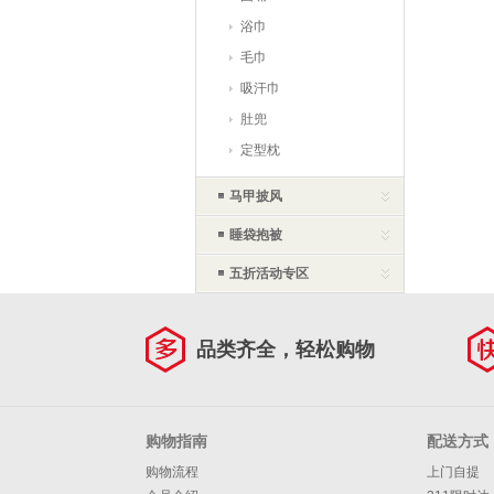
浴巾
毛巾
吸汗巾
肚兜
定型枕
马甲披风
睡袋抱被
五折活动专区
品类齐全，轻松购物
购物指南
配送方式
购物流程
上门自提