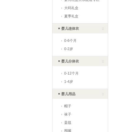
大码礼盒
夏季礼盒
婴儿连体衣
0-6个月
0-2岁
婴儿分体衣
0-12个月
1-4岁
婴儿用品
帽子
袜子
盖毯
围嘴