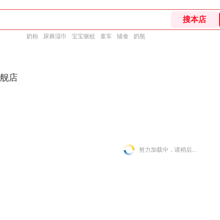
奶粉
尿裤湿巾
宝宝驱蚊
童车
辅食
奶瓶
l旗舰店
所有宝贝
婴儿礼盒
斗篷
睡袋
抱被
努力加载中，请稍后...